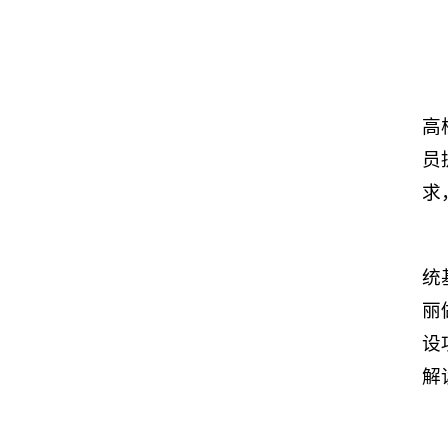
高
员
求
统
丽
设
解