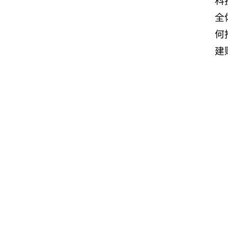
科
全
何
建