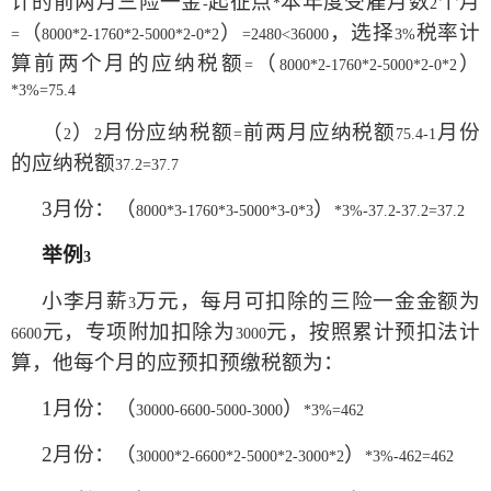
计的前两月三险一金
起征点
本年度受雇月数
个月
-
*
2
（
）
，选择
税率计
=
8000*2-1760*2-5000*2-0*2
=2480<36000
3%
算前两个月的应纳税额
（
）
=
8000*2-1760*2-5000*2-0*2
*3%=75.4
（
）
月份应纳税额
前两月应纳税额
月份
2
2
=
75.4-1
的应纳税额
37.2=37.7
3
月份：（
）
8000*3-1760*3-5000*3-0*3
*3%-37.2-37.2=37.2
举例
3
小李月薪
万元，每月可扣除的三险一金金额为
3
元，专项附加扣除为
元，按照累计预扣法计
6600
3000
算，他每个月的应预扣预缴税额为：
1
月份：（
）
30000-6600-5000-3000
*3%=462
2
月份：（
）
30000*2-6600*2-5000*2-3000*2
*3%-462=462