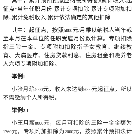
其中，累计预扣预缴应纳税所得额
累计收入
起
=
-
征点
当年任职月份
累计专项扣除
累计专项附加扣
*
-
-
除
累计免税收入
累计依法确定的其他扣除
--
-
其中：起征点，按照
元
月乘以纳税人当年截
5000
/
至本月在本单位的任职受雇月份数计算。专项扣除
指三险一金。专项附加扣除指子女教育、继续教
育、大病医疗、住房贷款利息、住房租金和赡养老
人六项专项附加扣除。
举例
1
小张月薪
元，收入未达到
元起征点，所以
4000
5000
不需缴纳个人所得税。
举例
2-1
小王月薪
元，每月可扣除的三险一金金额为
8000
元，专项附加扣除为
元，按照累计预扣法计
1760
2000