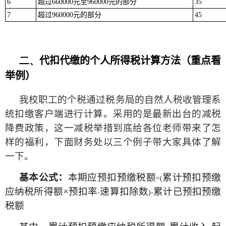
6
超过
660000
元至
960000
元的部分
35
7
超过
960000
元的部分
45
二、
代扣代缴的个人所得税计算方法（重点看
举例）
我校职工的个税通过税务局的自然人税收管理系
统扣缴客户端进行计算。采用的是最新出台的减税
降费政策，这一减税举措到底给各位老师带来了怎
样的福利，下面财务处以三个例子带大家具体了解
一下。
基本公式：
本期应预扣预缴税额
累计预扣预缴
=(
应纳税所得额×预扣率
速算扣除数
累计已预扣预缴
-
)-
税额