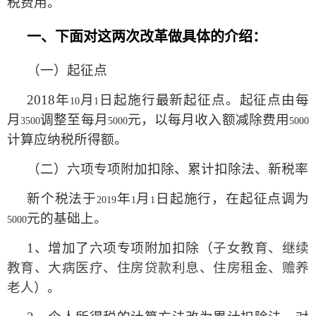
税费用。
一、下面对这两次改革做具体的介绍：
（一）起征点
2018
年
月
日起施行最新起征点。起征点由每
10
1
月
调整至每月
元，以每月收入额减除费用
3500
5000
5000
计算应纳税所得额。
（二）六项专项附加扣除、累计扣除法、新税率
新个税法于
年
月
日起施行，在起征点调为
2019
1
1
元的基础上。
5000
1
、增加了六项专项附加扣除（
子女教育、继续
教育、大病医疗、住房贷款利息、住房租金、赡养
老人
）。