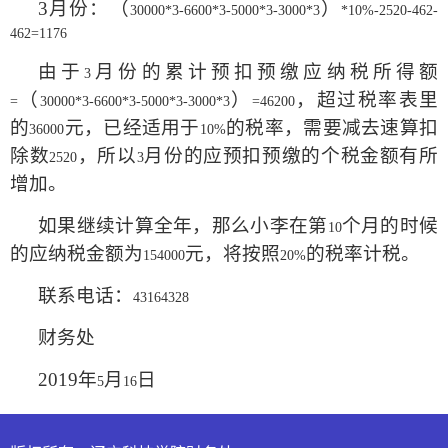
3
月份：（
）
30000*3-6600*3-5000*3-3000*3
*10%-2520-462-
462=1176
由于
月份的累计预扣预缴应纳税所得额
3
（
）
，超过税率表里
=
30000*3-6600*3-5000*3-3000*3
=46200
的
元，已经适用于
的税率，需要减去速算扣
36000
10%
除数
，所以
月份的应预扣预缴的个税金额有所
2520
3
增加。
如果继续计算全年，那么小李在第
个月的时候
10
的应纳税金额为
元，将按照
的税率计税。
154000
20%
联系电话：
43164328
财务处
2019
年
月
日
5
16