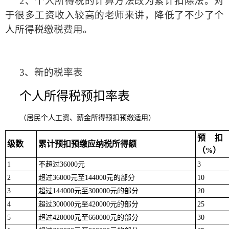
2
、个人所得税的计算方法改为累计扣除法。对
于很多工资收入较高的老师来讲，降低了不少了个
人所得税缴税费用。
3
、新的税率表
个人所得税预扣率表
（居民个人工资、薪金所得预扣预缴适用）
预扣
级数
累计预扣预缴应纳税所得额
（
）
%
1
不超过
36000
元
3
2
超过
36000
元至
144000
元的部分
10
3
超过
144000
元至
300000
元的部分
20
4
超过
300000
元至
420000
元的部分
25
5
超过
420000
元至
660000
元的部分
30