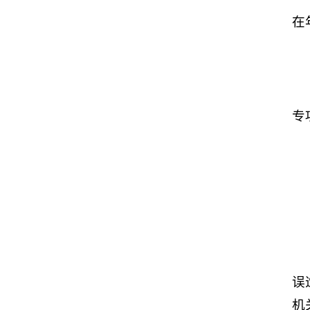
在
专
误
机