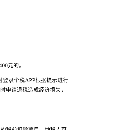
。
00元的。
登录个税APP根据提示进行
及时申请退税造成经济损失，
除的税前扣除项目，纳税人可