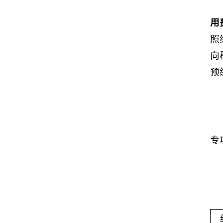
用
照
向
预
专