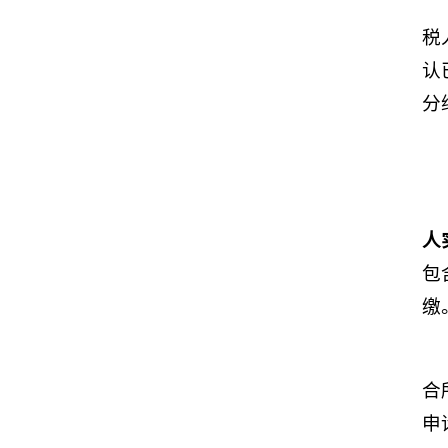
税
认
分
人
包
缴
合
申